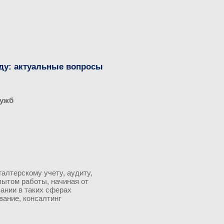
оду: актуальные вопросы
лужб
галтерскому учету, аудиту,
ытом работы, начиная от
ании в таких сферах
вание, консалтинг