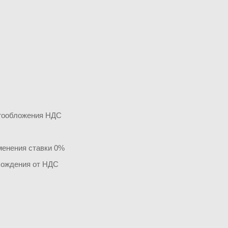
логообложения НДС
менения ставки 0%
бождения от НДС